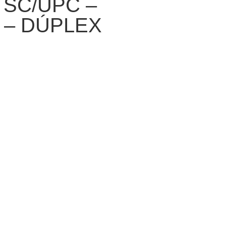
SC/UPC –
– DÚPLEX