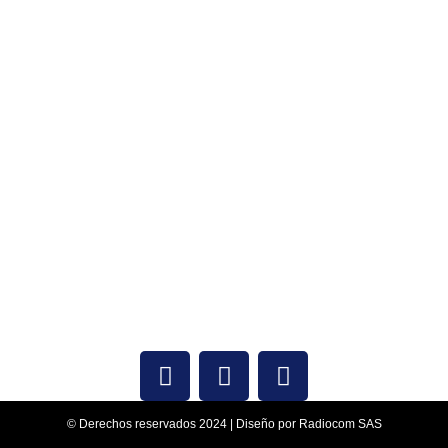
Contacto:
316 8762561
Correo Electrónico:
ventas@radiocom.com.co
Encuéntranos de:
Lunes a viernes: 9 am – 6 pm
© Derechos reservados 2024 | Diseño por Radiocom SAS