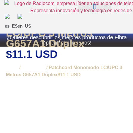
Patchcord Monomodo
QUIÉNES SOMOS
EXPERIENCIAS RADIOCOM SAS
TIENDA RADIOCOM
LC/UPC 3 Metros
¿Quieres descubrir los mejores productos de Fibra
G657A1 Dúplex
Óptica? ¡Escríbenos!
$11.1 USD
Inicio
/
Patchcord
/ Patchcord Monomodo LC/UPC 3
Metros G657A1 Dúplex$11.1 USD