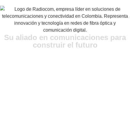
Su aliado en comunicaciones para
construir el futuro
Ubicación:
Avenida Cra 9 No 108 A – 86, Bogotá, Colombia.
Contacto:
316 8762561
Correo Electrónico:
ventas@radiocom.com.co
Encuéntranos de: