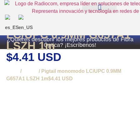
Pigtail monomodo
QUIÉNES SOMOS
EXPERIENCIAS RADIOCOM SAS
TIENDA RADIOCOM
LC/UPC 0.9MM G657A1
¿Quieres descubrir los mejores productos de Fibra
LSZH 1m
Óptica? ¡Escríbenos!
$4.41 USD
Inicio
/
Pigtail
/ Pigtail monomodo LC/UPC 0.9MM
G657A1 LSZH 1m$4.41 USD