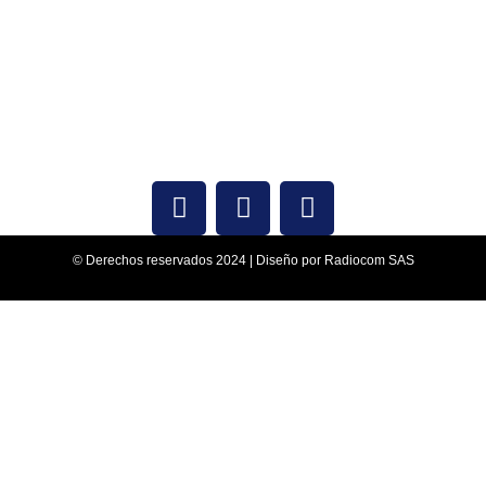
Lunes a viernes: 9 am – 6 pm
© Derechos reservados 2024 | Diseño por Radiocom SAS