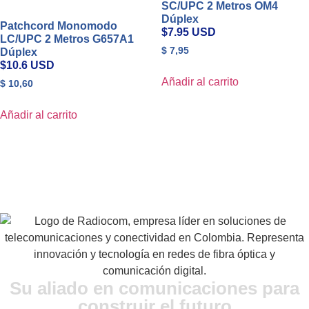
SC/UPC 2 Metros OM4
Dúplex
Patchcord Monomodo
$7.95 USD
LC/UPC 2 Metros G657A1
$
7,95
Dúplex
$10.6 USD
Añadir al carrito
$
10,60
Añadir al carrito
Su aliado en comunicaciones para
construir el futuro