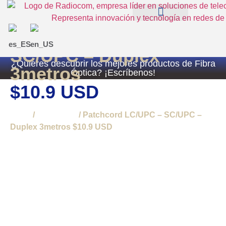
Patchcord LC/UPC –
QUIÉNES SOMOS
EXPERIENCIAS RADIOCOM SAS
TIENDA RADIOCOM
SC/UPC – Duplex
¿Quieres descubrir los mejores productos de Fibra
3metros
Óptica? ¡Escríbenos!
$10.9 USD
Inicio
/
Patchcord
/ Patchcord LC/UPC – SC/UPC –
Duplex 3metros $10.9 USD