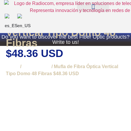
Mufla de Fibra Óptica
EXPERIENCES RADIOCOM SAS
TIENDA RADIOCOM
Vertical Tipo Domo 48
Do you want to discover the best Fiber Optic products?
Fibras
Write to us!
$48.36 USD
Home
/
Accessories
/ Mufla de Fibra Óptica Vertical
Tipo Domo 48 Fibras $48.36 USD