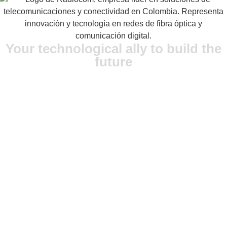
Your technological ally to build the
future
Location
Avenida Cra 9 No 108 A – 86, Bogotá, Colombia.
Contact us:
316 8762561
email
ventas@radiocom.com.co
find us at:
Lunes a viernes: 9 am – 6 pm