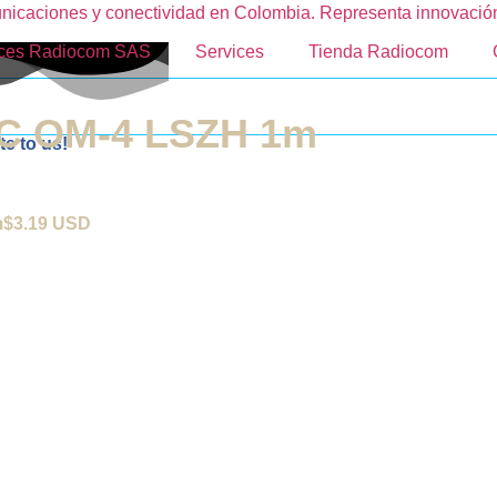
nces Radiocom SAS
Services
Tienda Radiocom
PC OM-4 LSZH 1m
te to us!
m$3.19 USD