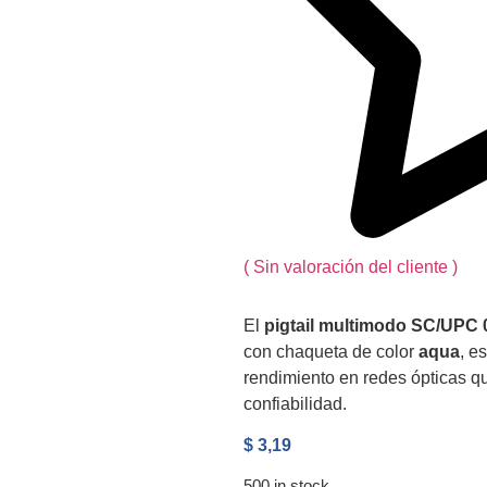
(
Sin valoración del cliente
)
El
pigtail multimodo SC/UPC 
con chaqueta de color
aqua
, e
rendimiento en redes ópticas qu
confiabilidad.
$
3,19
500 in stock